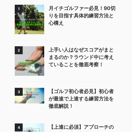
月イチゴルファー必見！90切
1
りを目指す具体的練習方法と
心構え
上手い人はなぜスコアがまと
2
まるのか？ラウンド中に考え
ていることを徹底考察！
【ゴルフ初心者必見】初心者
3
が最速で上達する練習方法を
徹底解説！
【上達に必須】アプローチの
4