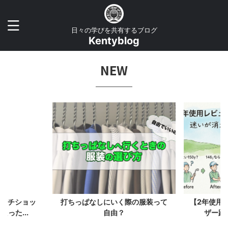
日々の学びを共有するブログ
Kentyblog
NEW
ローチショッ
打ちっぱなしにいく際の服装って
【2年使用
った...
自由？
ザー距離